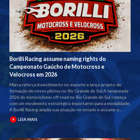
Borilli Racing assume naming rights do
Campeonato Gaúcho de Motocross e
Velocross em 2026
Marca reforça investimento no esporte e lança projeto de
formação de novos pilotos no Rio Grande do Sul A temporada
2026 do motociclismo off-road no Rio Grande do Sul começa
com um movimento estratégico importante para a modalidade.
A Borilli Racing amplia sua atuação no estado e assume o
naming rights dos principais campeonatos regionais. Com o
+
LEIA MAIS
acordo firmado junto à Federação Gaúcha de Motociclismo
(FGM), as competições passam a contar com a marca no título
oficial. A partir desta temporada, os eventos serão