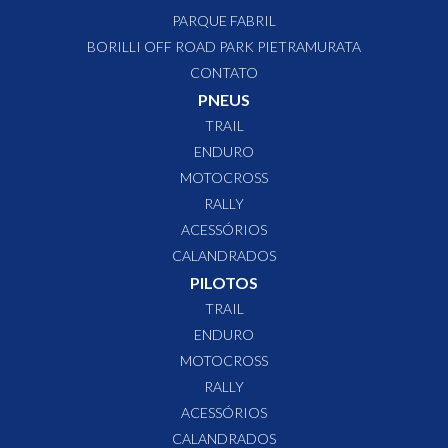
renomados pilotos profissionais. A marca representa energia,
PARQUE FABRIL
movimento e velocidade, atributos que norteiam todos os
BORILLI OFF ROAD PARK PIETRAMURATA
produtos e negócios. Atualmente, a Borilli exporta para mais
CONTATO
de 20 países na América Latina e no continente Europeu com
forte presença na Itália.
PNEUS
TRAIL
ENDURO
MOTOCROSS
RALLY
ACESSÓRIOS
CALANDRADOS
PILOTOS
TRAIL
ENDURO
MOTOCROSS
RALLY
ACESSÓRIOS
CALANDRADOS