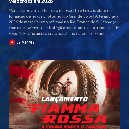
Velocross em 2026
Marca reforça investimento no esporte e lança projeto de
formação de novos pilotos no Rio Grande do Sul A temporada
2026 do motociclismo off-road no Rio Grande do Sul começa
com um movimento estratégico importante para a modalidade.
A Borilli Racing amplia sua atuação no estado e assume o
naming rights dos principais campeonatos regionais. Com o
+
LEIA MAIS
acordo firmado junto à Federação Gaúcha de Motociclismo
(FGM), as competições passam a contar com a marca no título
oficial. A partir desta temporada, os eventos serão
denominados Campeonato Gaúcho Borilli Racing de
Motocross e Campeonato Gaúcho Borilli Racing de Velocross.
A parceria fortalece o calendário estadual e eleva o nível das
competições. Além disso, amplia a estrutura dos eventos e
gera mais visibilidade para pilotos, equipes e patrocinadores
envolvidos. Borilli amplia protagonismo no motociclismo
gaúcho A Borilli Racing já possui uma trajetória consolidada
dentro do Campeonato Gaúcho. A marca apoia a modalidade
há cerca de uma década e, em 2026, dá um passo além ao
assumir a posição de patrocinadora máster. O novo momento
reforça o compromisso da empresa com o desenvolvimento do
esporte. A atuação direta nos campeonatos posiciona a Borilli