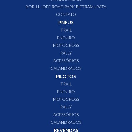
movimento e velocidade, atributos que norteiam todos os
BORILLI OFF ROAD PARK PIETRAMURATA
produtos e negócios. Atualmente, a Borilli exporta para mais
CONTATO
de 20 países na América Latina e no continente Europeu com
forte presença na Itália.
PNEUS
TRAIL
ENDURO
MOTOCROSS
RALLY
ACESSÓRIOS
CALANDRADOS
PILOTOS
TRAIL
ENDURO
MOTOCROSS
RALLY
ACESSÓRIOS
CALANDRADOS
REVENDAS