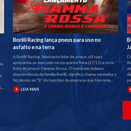
Borilli Racing lança pneus para uso no
B
asfalto e na terra
J
A Borilli Racing, fabricante líder de pneus off road,
Os
apresenta ao mercado nesta quinta-feira (27/11) a nova
Ra
de
linha de pneus: Fiamma Rossa. O nome em italiano,
de
descendência da família Borilli, significa chama vermelha e
da
de
faz alusão ao "B" do logotipo da empresa que tem uma
pe
"chama", que representa energia, movimento e velocidade.
Bo
a
+
LEIA MAIS
O Fiamma Rossa é um pneu exclusivo para uso misto
competiç
categoria Trail, como modelos Honda Bros e Yamaha
co
Crosser, tanto no asfalto quanto na terra e conta com
Mo
DNA Racing, assim como os outros produtos da Borilli.
Ca
Disponível nas medidas 90/90-19 e 110/90-17, os
Ma
compostos têm design agressivo, inspirado nas pistas de
pi
competição. É o primeiro pneu trail de uso misto do
Ja