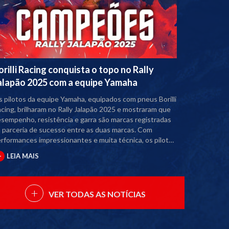
orilli Racing conquista o topo no Rally
alapão 2025 com a equipe Yamaha
 pilotos da equipe Yamaha, equipados com pneus Borilli
cing, brilharam no Rally Jalapão 2025 e mostraram que
sempenho, resistência e garra são marcas registradas
 parceria de sucesso entre as duas marcas. Com
rformances impressionantes e muita técnica, os pilotos
rilli Racing dominaram as principais categorias da
+
LEIA MAIS
ão: • Gabriel Tomate foi o grande destaque,
nquistando o título de Campeão Geral e da categoria
to 1. • Gabriel Bruning também brilhou ao se tornar
+
mpeão da Moto 2 e Vice-campeão Geral. • Ricardo Bob
VER TODAS AS NOTÍCIAS
rtins garantiu o topo do pódio na categoria Moto Over,
lotando a poderosa Ténéré 700. A atuação da equipe no
lapão reafirma o compromisso da Borilli com a alta