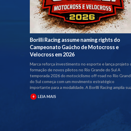
Borilli Racing assume naming rights do
Campeonato Gaúcho de Motocross e
Velocross em 2026
Marca reforça investimento no esporte e lança projeto 
formação de novos pilotos no Rio Grande do Sul A
temporada 2026 do motociclismo off-road no Rio Gran
do Sul começa com um movimento estratégico
importante para a modalidade. A Borilli Racing amplia su
atuação no estado e assume o naming rights dos
+
LEIA MAIS
principais campeonatos regionais. Com o acordo firmado
junto à Federação Gaúcha de Motociclismo (FGM), as
competições passam a contar com a marca no título
oficial. A partir desta temporada, os eventos serão
denominados Campeonato Gaúcho Borilli Racing de
Motocross e Campeonato Gaúcho Borilli Racing de