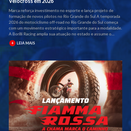
Velocross em 2026
Marca reforça investimento no esporte e lança projeto de
formação de novos pilotos no Rio Grande do Sul A temporada
2026 do motociclismo off-road no Rio Grande do Sul começa
com um movimento estratégico importante para a modalidade.
A Borilli Racing amplia sua atuação no estado e assume o
naming rights dos principais campeonatos regionais. Com o
+
LEIA MAIS
acordo firmado junto à Federação Gaúcha de Motociclismo
(FGM), as competições passam a contar com a marca no título
oficial. A partir desta temporada, os eventos serão
denominados Campeonato Gaúcho Borilli Racing de
Motocross e Campeonato Gaúcho Borilli Racing de Velocross.
A parceria fortalece o calendário estadual e eleva o nível das
competições. Além disso, amplia a estrutura dos eventos e
gera mais visibilidade para pilotos, equipes e patrocinadores
envolvidos. Borilli amplia protagonismo no motociclismo
gaúcho A Borilli Racing já possui uma trajetória consolidada
dentro do Campeonato Gaúcho. A marca apoia a modalidade
há cerca de uma década e, em 2026, dá um passo além ao
assumir a posição de patrocinadora máster. O novo momento
reforça o compromisso da empresa com o desenvolvimento do
esporte. A atuação direta nos campeonatos posiciona a Borilli