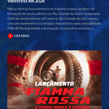
Velocross em 2026
Marca reforça investimento no esporte e lança projeto de
formação de novos pilotos no Rio Grande do Sul A temporada
2026 do motociclismo off-road no Rio Grande do Sul começa
com um movimento estratégico importante para a modalidade.
A Borilli Racing amplia sua atuação no estado e assume o
naming rights dos principais campeonatos regionais. Com o
+
LEIA MAIS
acordo firmado junto à Federação Gaúcha de Motociclismo
(FGM), as competições passam a contar com a marca no título
oficial. A partir desta temporada, os eventos serão
denominados Campeonato Gaúcho Borilli Racing de
Motocross e Campeonato Gaúcho Borilli Racing de Velocross.
A parceria fortalece o calendário estadual e eleva o nível das
competições. Além disso, amplia a estrutura dos eventos e
gera mais visibilidade para pilotos, equipes e patrocinadores
envolvidos. Borilli amplia protagonismo no motociclismo
gaúcho A Borilli Racing já possui uma trajetória consolidada
dentro do Campeonato Gaúcho. A marca apoia a modalidade
há cerca de uma década e, em 2026, dá um passo além ao
assumir a posição de patrocinadora máster. O novo momento
reforça o compromisso da empresa com o desenvolvimento do
esporte. A atuação direta nos campeonatos posiciona a Borilli