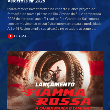
Velocross em 2026
Marca reforça investimento no esporte e lança projeto de
formação de novos pilotos no Rio Grande do Sul A temporada
2026 do motociclismo off-road no Rio Grande do Sul começa
com um movimento estratégico importante para a modalidade.
A Borilli Racing amplia sua atuação no estado e assume o
naming rights dos principais campeonatos regionais. Com o
+
LEIA MAIS
acordo firmado junto à Federação Gaúcha de Motociclismo
(FGM), as competições passam a contar com a marca no título
oficial. A partir desta temporada, os eventos serão
denominados Campeonato Gaúcho Borilli Racing de
Motocross e Campeonato Gaúcho Borilli Racing de Velocross.
A parceria fortalece o calendário estadual e eleva o nível das
competições. Além disso, amplia a estrutura dos eventos e
gera mais visibilidade para pilotos, equipes e patrocinadores
envolvidos. Borilli amplia protagonismo no motociclismo
gaúcho A Borilli Racing já possui uma trajetória consolidada
dentro do Campeonato Gaúcho. A marca apoia a modalidade
há cerca de uma década e, em 2026, dá um passo além ao
assumir a posição de patrocinadora máster. O novo momento
reforça o compromisso da empresa com o desenvolvimento do
esporte. A atuação direta nos campeonatos posiciona a Borilli