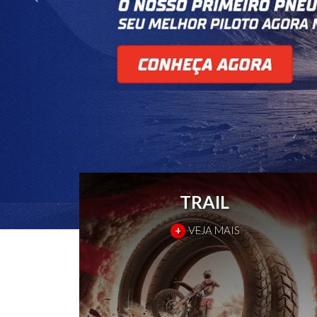
TRAIL
+
VEJA MAIS
PRÓXIMO
ANTERIOR