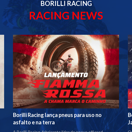
BORILLI RACING
RACING NEWS
Borilli Racing lança pneus para uso no
B
asfalto e na terra
J
A Borilli Racing, fabricante líder de pneus off road,
Os