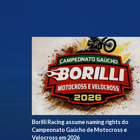
Borilli Racing assume naming rights do
Campeonato Gaúcho de Motocross e
Velocross em 2026