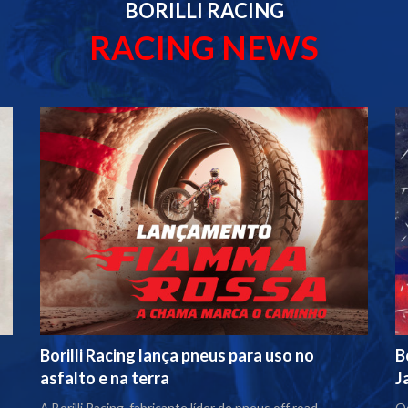
BORILLI RACING
RACING NEWS
Borilli Racing lança pneus para uso no
B
asfalto e na terra
J
A Borilli Racing, fabricante líder de pneus off road,
Os