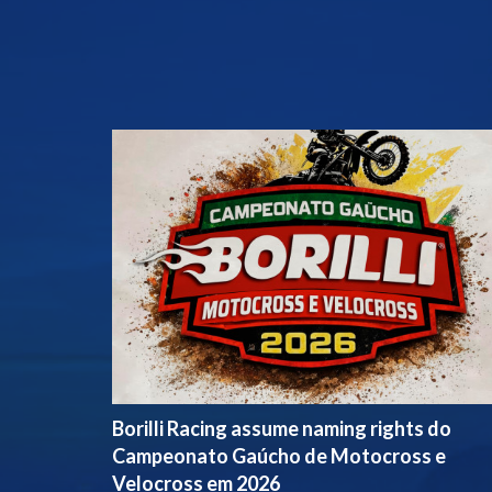
Borilli Racing assume naming rights do
Campeonato Gaúcho de Motocross e
Velocross em 2026