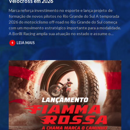
Velocross em 2026
Marca reforça investimento no esporte e lança projeto de
formação de novos pilotos no Rio Grande do Sul A temporada
2026 do motociclismo off-road no Rio Grande do Sul começa
com um movimento estratégico importante para a modalidade.
A Borilli Racing amplia sua atuação no estado e assume o
naming rights dos principais campeonatos regionais. Com o
+
LEIA MAIS
acordo firmado junto à Federação Gaúcha de Motociclismo
(FGM), as competições passam a contar com a marca no título
oficial. A partir desta temporada, os eventos serão
denominados Campeonato Gaúcho Borilli Racing de
Motocross e Campeonato Gaúcho Borilli Racing de Velocross.
A parceria fortalece o calendário estadual e eleva o nível das
competições. Além disso, amplia a estrutura dos eventos e
gera mais visibilidade para pilotos, equipes e patrocinadores
envolvidos. Borilli amplia protagonismo no motociclismo
gaúcho A Borilli Racing já possui uma trajetória consolidada
dentro do Campeonato Gaúcho. A marca apoia a modalidade
há cerca de uma década e, em 2026, dá um passo além ao
assumir a posição de patrocinadora máster. O novo momento
reforça o compromisso da empresa com o desenvolvimento do
esporte. A atuação direta nos campeonatos posiciona a Borilli