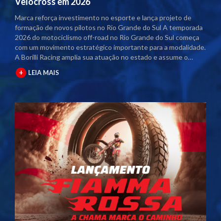
Velocross em 2026
Marca reforça investimento no esporte e lança projeto de
formação de novos pilotos no Rio Grande do Sul A temporada
2026 do motociclismo off-road no Rio Grande do Sul começa
com um movimento estratégico importante para a modalidade.
A Borilli Racing amplia sua atuação no estado e assume o
naming rights dos principais campeonatos regionais. Com o
+
LEIA MAIS
acordo firmado junto à Federação Gaúcha de Motociclismo
(FGM), as competições passam a contar com a marca no título
oficial. A partir desta temporada, os eventos serão
denominados Campeonato Gaúcho Borilli Racing de
Motocross e Campeonato Gaúcho Borilli Racing de Velocross.
A parceria fortalece o calendário estadual e eleva o nível das
competições. Além disso, amplia a estrutura dos eventos e
gera mais visibilidade para pilotos, equipes e patrocinadores
envolvidos. Borilli amplia protagonismo no motociclismo
gaúcho A Borilli Racing já possui uma trajetória consolidada
dentro do Campeonato Gaúcho. A marca apoia a modalidade
há cerca de uma década e, em 2026, dá um passo além ao
assumir a posição de patrocinadora máster. O novo momento
reforça o compromisso da empresa com o desenvolvimento do
esporte. A atuação direta nos campeonatos posiciona a Borilli