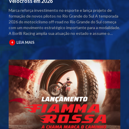
Velocross em 2026
Marca reforça investimento no esporte e lança projeto de
formação de novos pilotos no Rio Grande do Sul A temporada
2026 do motociclismo off-road no Rio Grande do Sul começa
com um movimento estratégico importante para a modalidade.
A Borilli Racing amplia sua atuação no estado e assume o
naming rights dos principais campeonatos regionais. Com o
+
LEIA MAIS
acordo firmado junto à Federação Gaúcha de Motociclismo
(FGM), as competições passam a contar com a marca no título
oficial. A partir desta temporada, os eventos serão
denominados Campeonato Gaúcho Borilli Racing de
Motocross e Campeonato Gaúcho Borilli Racing de Velocross.
A parceria fortalece o calendário estadual e eleva o nível das
competições. Além disso, amplia a estrutura dos eventos e
gera mais visibilidade para pilotos, equipes e patrocinadores
envolvidos. Borilli amplia protagonismo no motociclismo
gaúcho A Borilli Racing já possui uma trajetória consolidada
dentro do Campeonato Gaúcho. A marca apoia a modalidade
há cerca de uma década e, em 2026, dá um passo além ao
assumir a posição de patrocinadora máster. O novo momento
reforça o compromisso da empresa com o desenvolvimento do
esporte. A atuação direta nos campeonatos posiciona a Borilli