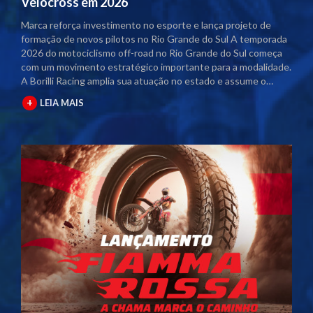
Velocross em 2026
Marca reforça investimento no esporte e lança projeto de
formação de novos pilotos no Rio Grande do Sul A temporada
2026 do motociclismo off-road no Rio Grande do Sul começa
com um movimento estratégico importante para a modalidade.
A Borilli Racing amplia sua atuação no estado e assume o
naming rights dos principais campeonatos regionais. Com o
+
LEIA MAIS
acordo firmado junto à Federação Gaúcha de Motociclismo
(FGM), as competições passam a contar com a marca no título
oficial. A partir desta temporada, os eventos serão
denominados Campeonato Gaúcho Borilli Racing de
Motocross e Campeonato Gaúcho Borilli Racing de Velocross.
A parceria fortalece o calendário estadual e eleva o nível das
competições. Além disso, amplia a estrutura dos eventos e
gera mais visibilidade para pilotos, equipes e patrocinadores
envolvidos. Borilli amplia protagonismo no motociclismo
gaúcho A Borilli Racing já possui uma trajetória consolidada
dentro do Campeonato Gaúcho. A marca apoia a modalidade
há cerca de uma década e, em 2026, dá um passo além ao
assumir a posição de patrocinadora máster. O novo momento
reforça o compromisso da empresa com o desenvolvimento do
esporte. A atuação direta nos campeonatos posiciona a Borilli