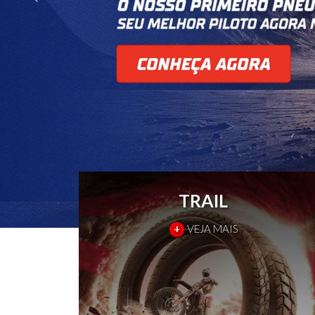
TRAIL
+
VEJA MAIS
PRÓXIMO
ANTERIOR