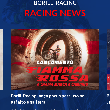
BORILLI RACING
RACING NEWS
Borilli Racing lança pneus para uso no
B
asfalto e na terra
J
A Borilli Racing, fabricante líder de pneus off road,
Os