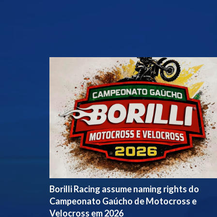
Borilli Racing assume naming rights do
Campeonato Gaúcho de Motocross e
Velocross em 2026